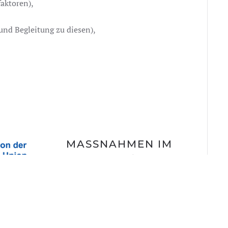
aktoren),
nd Begleitung zu diesen),
MASSNAHMEN IM B
EREICH E
UROPÄISCHE S
OZIALFONDS